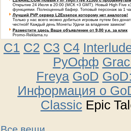
L2NAME.COM Новый PVP High Five x1500 с продвинуты
Открытие 24 Июля в 20:00 (МСК +3 GMT). Новый High Five 
функциями. Полноценный бафер. Топовый персонаж за 1 ча
Лучший PVP сервер L2Essence которому нет аналогов!
Только у нас всего можно добиться игровым путем без донат
честной! Каждый день Монеты Удачи за владение замком!
Разместите здесь Ваше объявление от 9,00 у.е. за клик
Promo-Reklama.ru
C1
C2
C3
C4
Interlud
РуОфф
Graci
Freya
GoD
GoD:
Информация о GoD
Classic
Epic Tal
Все вещи