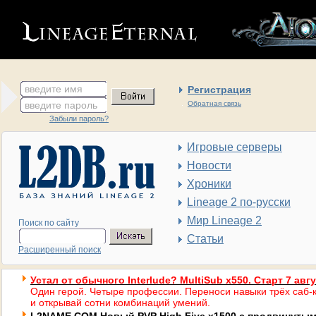
введите имя
Регистрация
введите пароль
Обратная связь
Забыли пароль?
Игровые серверы
Новости
Хроники
Lineage 2 по-русски
Мир Lineage 2
Поиск по сайту
Статьи
Расширенный поиск
Устал от обычного Interlude? MultiSub x550. Старт 7 авг
Один герой. Четыре профессии. Переноси навыки трёх саб-к
и открывай сотни комбинаций умений.