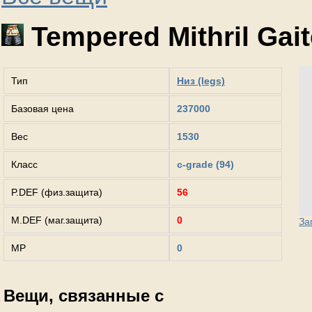
Tempered Mithril Gait
Тип
Низ (legs)
Базовая цена
237000
Вес
1530
Класс
c-grade (94)
P.DEF (физ.защита)
56
M.DEF (маг.защита)
0
За
MP
0
Вещи, связанные с