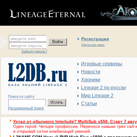
введите имя
Регистрация
введите пароль
Обратная связь
Забыли пароль?
Игровые серверы
Новости
Хроники
Lineage 2 по-русски
Мир Lineage 2
Поиск по сайту
Статьи
Расширенный поиск
Устал от обычного Interlude? MultiSub x550. Старт 7 авг
Один герой. Четыре профессии. Переноси навыки трёх саб-к
и открывай сотни комбинаций умений.