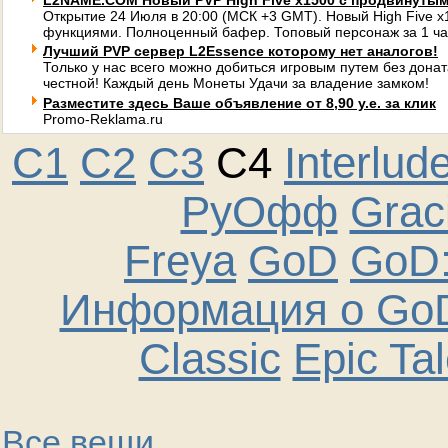
L2NAME.COM Новый PVP High Five x1500 с продвинуты
Открытие 24 Июля в 20:00 (МСК +3 GMT). Новый High Five 
функциями. Полноценный бафер. Топовый персонаж за 1 ча
Лучший PVP сервер L2Essence которому нет аналогов!
Только у нас всего можно добиться игровым путем без донат
честной! Каждый день Монеты Удачи за владение замком!
Разместите здесь Ваше объявление от 8,90 у.е. за клик
Promo-Reklama.ru
C1
C2
C3
C4
Interlud
РуОфф
Graci
Freya
GoD
GoD:
Информация о GoD
Classic
Epic Ta
Все вещи