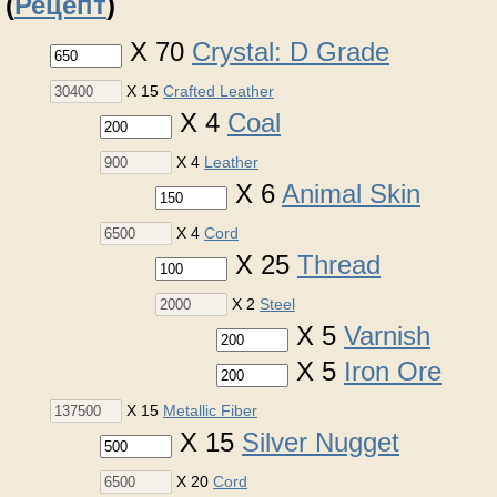
(
Рецепт
)
X 70
Crystal: D Grade
X 15
Crafted Leather
X 4
Coal
X 4
Leather
X 6
Animal Skin
X 4
Cord
X 25
Thread
X 2
Steel
X 5
Varnish
X 5
Iron Ore
X 15
Metallic Fiber
X 15
Silver Nugget
X 20
Cord