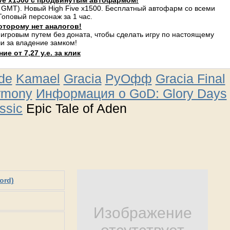
ve x1500 с продвинутым автофармом!
 GMT). Новый High Five x1500. Бесплатный автофарм со всеми
оповый персонаж за 1 час.
оторому нет аналогов!
 игровым путем без доната, чтобы сделать игру по настоящему
и за владение замком!
е от 7,27 у.е. за клик
ude
Kamael
Gracia
РуОфф
Gracia Final
rmony
Информация о GoD: Glory Days
ssic
Epic Tale of Aden
ord)
Изображение