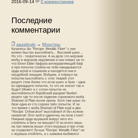
2016-09-14
0 комментариев
Последние
комментарии
aazelinski
→
Монстры
Казалось бы "Recipe: Metallic Fiber" с них
можно быстро выспойлить... Высокий шанс...
Но это - теоретически. А на деле это мерзкие
мобы в мерзком окружении и они плюют на то
что Elven Elder бафала антиоравляющий баф
и при попытке спойла на тебя накидывается
орда агров и социалов и находятся они в
неудобной локации. Вобщем, я плюнул на
попытки выспойлить с этих тварей этот
рецепт (тем более что если шанс в базе - одна
из одинадцати попыток, то это не значит так и
будет! Может и с сотни попыток не
выспойлиться! Корейский рандом! Выбил
рецепт где-то после падения сорокового моба
Shaman of Plain возле орена. Хотя там шанс по
базе одна из сто сорока трёх попыток. И за
это время с моба Shaman of Plain ещё и два
"Recipe: Oriharukon" выспойлил! И без всяких
напрягов! Этот моб в одиночку на поле стоит!
Никакая орда мурашей вокруг него его
спойлить и бить не мешает! И он всего лишь
на три левела выше этого мураша и при этом
не отравляет! Лучше "Recipe: Metallic Fiber" не
с мураша спойлить, а с шамана выбивать!