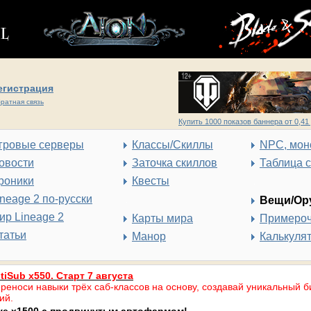
егистрация
ратная связь
Купить 1000 показов баннера от 0,41 
гровые серверы
Классы/Скиллы
NPC, мон
овости
Заточка скиллов
Таблица 
роники
Квесты
ineage 2 по-русски
Вещи/Ор
ир Lineage 2
Карты мира
Примеро
татьи
Манор
Калькуля
tiSub x550. Старт 7 августа
реноси навыки трёх саб-классов на основу, создавай уникальный б
ий.