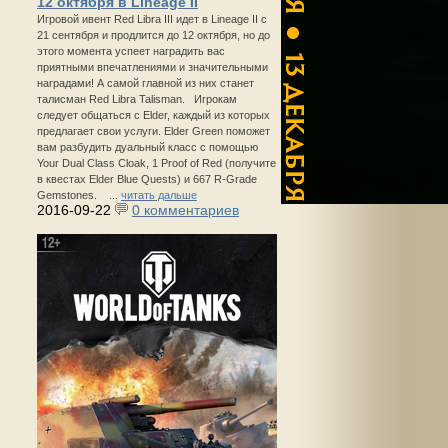
12 октября в Lineage II
Игровой ивент Red Libra III идет в Lineage II с
21 сентября и продлится до 12 октября, но до
этого момента успеет наградить вас
приятными впечатлениями и значительными
наградами! А самой главной из них станет
талисман Red Libra Talisman. Игрокам
следует общаться с Elder, каждый из которых
предлагает свои услуги. Elder Green поможет
вам разбудить дуальный класс с помощью
Your Dual Class Cloak, 1 Proof of Red (получите
в квестах Elder Blue Quests) и 667 R-Grade
Gemstones. ...
читать дальше
2016-09-22
0 комментариев