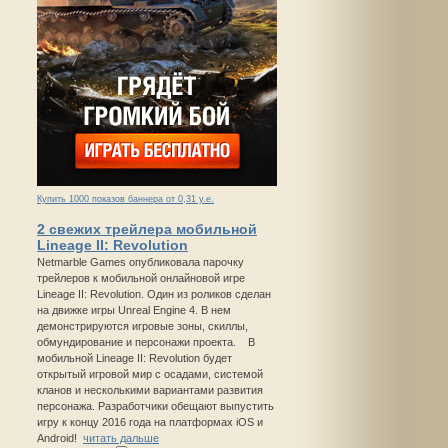
Купить 1000 показов баннера от 0,31 у.е.
2 свежих трейлера мобильной
Lineage II: Revolution
Netmarble Games опубликовала парочку
трейлеров к мобильной онлайновой игре
Lineage II: Revolution. Один из роликов сделан
на движке игры Unreal Engine 4. В нем
демонстрируются игровые зоны, скиллы,
обмундирование и персонажи проекта. В
мобильной Lineage II: Revolution будет
открытый игровой мир с осадами, системой
кланов и несколькими вариантами развития
персонажа. Разработчики обещают выпустить
игру к концу 2016 года на платформах iOS и
Android!
читать дальше