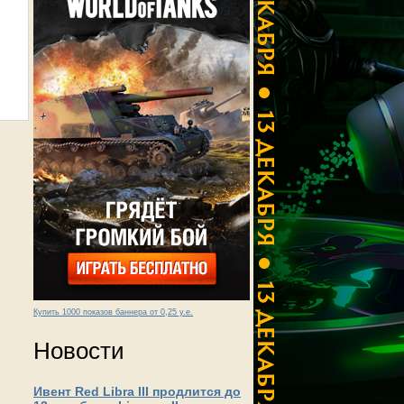
Купить 1000 показов баннера от 0,25 у.е.
Новости
Ивент Red Libra III продлится до