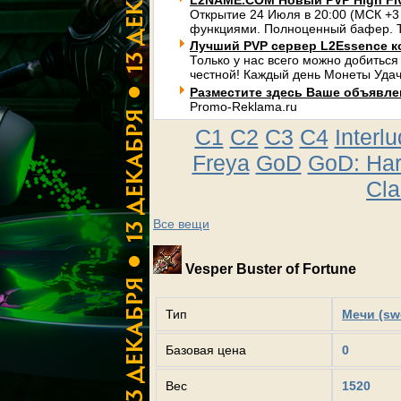
L2NAME.COM Новый PVP High Fi
Открытие 24 Июля в 20:00 (МСК +3
функциями. Полноценный бафер. Т
Лучший PVP сервер L2Essence к
Только у нас всего можно добиться
честной! Каждый день Монеты Удач
Разместите здесь Ваше объявлени
Promo-Reklama.ru
C1
C2
C3
C4
Interl
Freya
GoD
GoD: Ha
Cla
Все вещи
Vesper Buster of Fortune
Тип
Мечи (sw
Базовая цена
0
Вес
1520