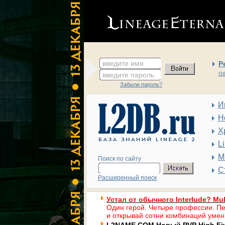
введите имя
Р
введите пароль
Об
Забыли пароль?
И
Н
Х
L
М
Поиск по сайту
С
Расширенный поиск
Устал от обычного Interlude? Mul
Один герой. Четыре профессии. Пе
и открывай сотни комбинаций умен