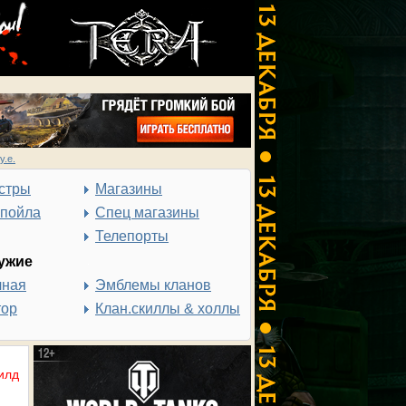
у.е.
стры
Магазины
спойла
Спец магазины
Телепорты
ужие
чная
Эмблемы кланов
тор
Клан.скиллы & холлы
илд