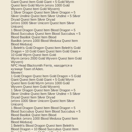
Giant Quest Item Gold Giant + 5 Gold Wyrm
Quest Item Gold Wyrm (итого 1000 Gold
Wyvern Quest Item Gold Wyvern)
1 Silver Dragon Quest Item Silver Dragon = 5
Silver Undine Quest Item Silver Undine + 5 Silver
Dryad Quest Item Silver Dryad
(итого 1000 Silver Unicorn Quest Item Silver
Unicorn)
1 Blood Dragon Quest Item Blood Dragon = 5
Blood Succubus Quest Item Blood Succubus + 5
Blood Basilisk Quest Item Blood
Basilisk (итого 1000 Blood Medusa Quest Item
Blood Medusa)
1 Beleth's Gold Dragon Quest Item Beleth’s Gold
Dragon = 10 Gold Giant Quest Item Gold Giant +
10 Gold Wyrm Quest Item Gold
Wyrm (итого 2000 Gold Wyvern Quest Item Gold
Wyvern)
NPC Head Blacksmith Ferris, находится в
кузнице Town of Aden.
Меняет:
1 Gold Dragon Quest Item Gold Dragon = 5 Gold
Giant Quest Item Gold Giant + 5 Gold Wyrm
Quest Item Gold Wyrm (итого 1000 Gold
Wyvern Quest Item Gold Wyvern)
1 Silver Dragon Quest Item Silver Dragon = 5
Silver Undine Quest Item Silver Undine + 5 Silver
Dryad Quest Item Silver Dryad
(итого 1000 Silver Unicorn Quest Item Silver
Unicorn)
1 Blood Dragon Quest Item Blood Dragon = 5
Blood Succubus Quest Item Blood Succubus + 5
Blood Basilisk Quest Item Blood
Basilisk (итого 1000 Blood Medusa Quest Item
Blood Medusa)
1 Beleth's Blood Dragon Quest Item Beleth’s
Blood Dragon = 10 Blood Succubus Quest Item