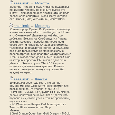
aazelinski
→
Монстры
SleepKnoT писал: "После 4 станов подряд вы
понимаете, что вам не очень то нужна эта
книга". - Для спасения от частых станов надо
делать себе сапортом Elven Elder у которой
есть магия (Баф) Антистана (Резист Шок).
aazelinski
→
Монстры
Южнее города Орена. Из Орена есть телепорт
в локацию в которой этот моб водится. Можно
и из Охотничьей Деревни до неё быстро
добежать. Бежать на Юго-Запад. Из Гирана
бежать на север и перебегать через мост
через реку. Я играю на С4 х1 и экономлю на
телепортах и соулшотах. Бегаю. И соулшоты
включаю только когда на меня несколько
персов агрятся. Мне нравятся Экстремальные
Игры. У мобов тоже должны быть шансы! А на
некоторых серверах РБ на изи в одно окно
убивают. Это не крутая MMORPG-игра, а
казуалка для маленьких девочек. Ровные
парни в такое (и используя соулшоты без
нужды) не играют.
aazelinski
→
Квесты
19 февраля 2009 года Гость писал: "нет
обмена монеты Gold Wyrm необходимой для
повышения до 1го уровня. У КОГО ЕЁ
ВЫМЕНЯТЬ МОЖНО? Другие НПС имеющие
дело с монетами её не меняют." Для тех кто,
подобно ему, столкнулся с той же проблемой,
подсказываю:
NPC Warehouse Keeper Collob, находится в
Town of Giran возле Armor Shop.
Меняет:
1 Gold Dragon Quest Item Gold Dragon = 5 Gold