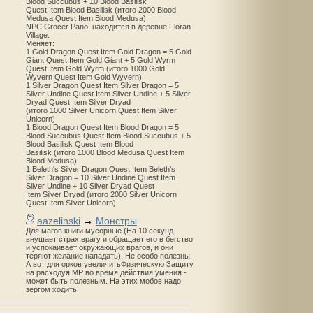
Blood Succubus + 10 Blood Basilisk
Quest Item Blood Basilisk (итого 2000 Blood
Medusa Quest Item Blood Medusa)
NPC Grocer Pano, находится в деревне Floran
Village.
Меняет:
1 Gold Dragon Quest Item Gold Dragon = 5 Gold
Giant Quest Item Gold Giant + 5 Gold Wyrm
Quest Item Gold Wyrm (итого 1000 Gold
Wyvern Quest Item Gold Wyvern)
1 Silver Dragon Quest Item Silver Dragon = 5
Silver Undine Quest Item Silver Undine + 5 Silver
Dryad Quest Item Silver Dryad
(итого 1000 Silver Unicorn Quest Item Silver
Unicorn)
1 Blood Dragon Quest Item Blood Dragon = 5
Blood Succubus Quest Item Blood Succubus + 5
Blood Basilisk Quest Item Blood
Basilisk (итого 1000 Blood Medusa Quest Item
Blood Medusa)
1 Beleth's Silver Dragon Quest Item Beleth’s
Silver Dragon = 10 Silver Undine Quest Item
Silver Undine + 10 Silver Dryad Quest
Item Silver Dryad (итого 2000 Silver Unicorn
Quest Item Silver Unicorn)
aazelinski
→
Монстры
Для магов книги мусорные (На 10 секунд
внушает страх врагу и обращает его в бегство
и успокаивает окружающих врагов, и они
теряют желание нападать). Не особо полезны.
А вот для орков увеличитьФизическую Защиту
на расходуя MP во время действия умения -
может быть полезным. На этих мобов надо
зергом ходить.