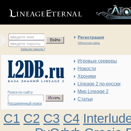
введите имя
Регистрация
введите пароль
Обратная связь
Забыли пароль?
Игровые серверы
Новости
Хроники
Lineage 2 по-русски
Мир Lineage 2
Поиск по сайту
Статьи
Расширенный поиск
C1
C2
C3
C4
Interlud