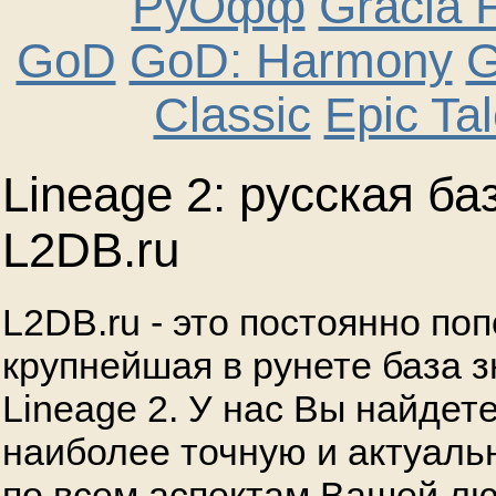
РуОфф
Gracia F
GoD
GoD: Harmony
G
Classic
Epic Ta
Lineage 2: русская ба
L2DB.ru
L2DB.ru - это постоянно по
крупнейшая в рунете база з
Lineage 2.
У нас Вы найдет
наиболее точную и актуал
по всем аспектам Вашей лю